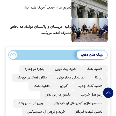
تحریم های جدید آمریکا علیه ایران
ترکیه، عربستان و پاکستان توافقنامه دفاعی
مشترک امضا می‌کنند
لینک های مفید
دانلود اهنگ
خرید بیت کوین
پنجره دوجداره
راز بقا
نمایندگی مجاز بوش
دانلود آهنگ رز‌ موزیک
دانلود آهنگ جدید
آلپاری
دانلود اهنگ
رزرو هتل خارجی
نکسو رمزارزی نوآور
مسموم سازی آدرس های ارز دیجیتال
ریپل در مسیر رشد
تحلیل قیمت کاردانو
خرید و فروش ارز سینتتیکس