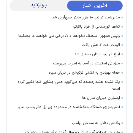
پربازدید
آخرین اخبار
مدیرعامل توانیر: ۱۰ هزار ماینر جمع‌آوری شد
کشف گورستانی از افراد بالارتبه
رئیس‌جمهور: استعفاء نخواهم داد/ برخی می خواهند ما بجنگیم!
قیمت نفت کاهش یافت
ایرج در بیمارستان بستری شد
میزبانی استقلال در آسیا به امارات می‌رسد؟
حمله پهپادی به کشتی ترکیه‌ای در دریای سیاه
یک نشانه هشداردهنده که می‌گوید حس چشایی شما تغییر کرده
است
ارسباران میزبان مارال ها
آتش‌سوزی دستگاه خنک‌کننده در محدوده زیر پل عالی‌نسب تبریز
واکنش بقائی به سخنان ترامپ
وزیر خزانه داری آمریکا: در دو سال آینده تنگه هرمز بی‌اهمیت