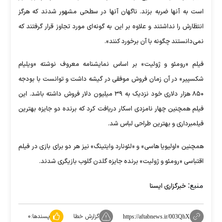
است به آنها ضربه بزند. ناگهان آنها در سطحی مشهور شدند که هرگز
انتظارش را نداشتند و علاوه بر این به گونه‌ای مورد تجاوز قرار گرفتند که
نمی‌دانستند چگونه با آن برخورد کنند».
فیلم «رومئو و ژولیت» بر اساس نمایشنامه معروف نوشته «ویلیام
شکسپیر» در آن زمان فروش موفقی در گیشه داشت و توانست با بودجه
۸۵۰ هزار دلاری خود نزدیک به ۳۹ میلیون دلار فروش داشته باشد. این
فیلم همچنین چهار نامزدی اسکار دریافت کرد که برنده دو جایزه بهترین
فیلمبرداری و بهترین طراحی لباس شد.
همچنین «اولیویا هاسی» و «لئونارد وایتینگ» نیز هر دو برای بازی در فیلم
اقتباسی «رومئو و ژولیت» برنده جایزه گلدن گلوب بازیگری شدند.
منبع:
خبرگزاری ایسنا
گزارش خطا
پسندها:
۰
https://aftabnews.ir/003QhX