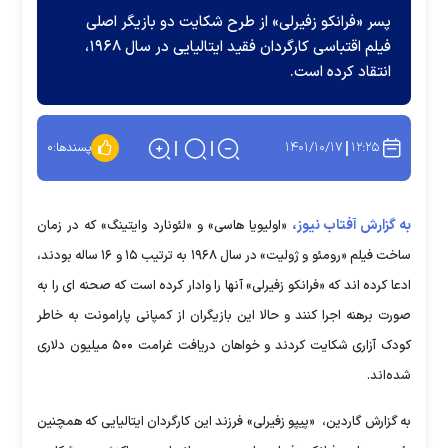
پسر «فرانکو زفیرلی» از طرح شکایت دو بازیگر اصلی
فیلم اقتباسی کارگردان فقید ایتالیایی در سال ۱۹۶۸،
انتقاد کرده است.
۱۴۰۱/۱۰/۱۷
۱۲:۲۵
پسندها:
۰
به گزارش آفتاب نیوز،
«اولیویا هاسی» و «لئونارد وایتینگ» که در زمان
ساخت فیلم «رومئو و ژولیت» در سال ۱۹۶۸ به ترتیب ۱۵ و ۱۶ ساله بودند،
ادعا کرده اند که «فرانکو زفیرلی» آنها را وادار کرده است که صحنه ای را به
صورت برهنه اجرا کنند و حالا این بازیگران از کمپانی پارامونت به خاطر
کودک آزاری شکایت کردند و خواهان دریافت غرامت ۵۰۰ میلیون دلاری
شده‌اند.
به گزارش گاردین، «پیپو زفیرلی» فرزند این کارگردان ایتالیایی که همچنین