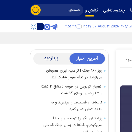
چندرسانه‌ایی
گزارش و گفت‌وگو
۲:۵۵:۴۹
Friday 07 August 2026
پربازدید
آخرین اخبار
۱۴۰
روز ۱۶۰ جنگ | ترامپ: ایران همچنان
می‌تواند در تنگه هرمز شلیک کند
انفجار اتوبوس در حومه دمشق ۲ کشته
و ۱۳ زخمی برجای گذاشت
قالیباف: واقعیت‌ها را بپذیرید و به
تعهدات‌تان عمل کنید
پزشکیان: اگر ارز ترجیحی را حذف
نمی‌کردیم، قطعا در زمان جنگ قحطی