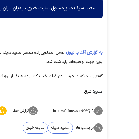
سعید سیف مدیرمسئول سایت خبری دیدبان ایران ب
به گزارش آفتاب نیوز،
عسل اسماعیل‌زاده همسر سعید سیف در گف
اوین جهت توضیحات بازداشت شد.
گفتنی است که در جریان اعتراضات اخیر تاکنون ده ها نفر از روزنام
منبع:
شرق
گزارش خطا
https://aftabnews.ir/003QiA
برچسب‌ها:
سعید سیف
سایت خبری