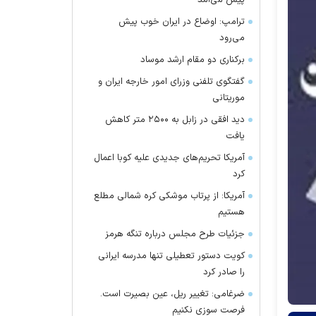
پیش می‌آمد
ترامپ: اوضاع در ایران خوب پیش
می‌رود
برکناری دو مقام ارشد موساد
گفتگوی تلفنی وزرای امور خارجه ایران و
موریتانی
دید افقی در زابل به ۲۵۰۰ متر کاهش
یافت
آمریکا تحریم‌های جدیدی علیه کوبا اعمال
کرد
آمریکا: از پرتاب موشکی کره شمالی مطلع
هستیم
جزئیات طرح مجلس درباره تنگه هرمز
کویت دستور تعطیلی تنها مدرسه ایرانی
را صادر کرد
ضرغامی: تغییر ریل، عین بصیرت است.
فرصت سوزی نکنیم