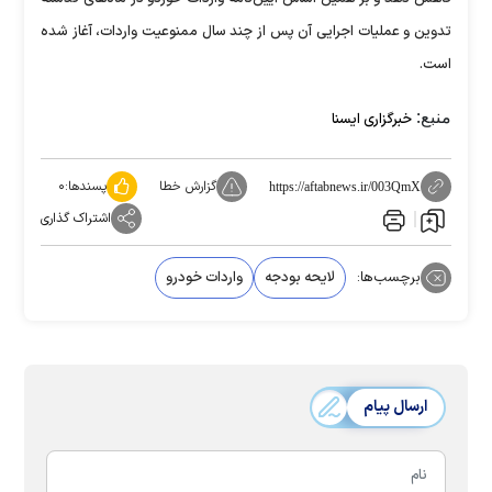
تدوین و عملیات اجرایی آن پس از چند سال ممنوعیت واردات، آغاز شده
است.
منبع:
خبرگزاری ایسنا
گزارش خطا
پسندها:
۰
https://aftabnews.ir/003QmX
اشتراک گذاری
برچسب‌ها:
لایحه بودجه
واردات خودرو
ارسال پیام