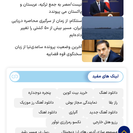
نیست/مصر به جمع ترکیه، عربستان و
پاکستان می پیوندد
سنتکام: از زمان از سرگیری محاصره دریایی
ایران، مسیر بیش از ۵۰ کشتی را تغییر
داده‌ایم
آخرین وضعیت پرونده ساعدی‌نیا از زبان
سخنگوی قوه قضاییه
لینک های مفید
دانلود اهنگ
خرید بیت کوین
پنجره دوجداره
راز بقا
نمایندگی مجاز بوش
دانلود آهنگ رز‌ موزیک
دانلود آهنگ جدید
آلپاری
دانلود اهنگ
رزرو هتل خارجی
نکسو رمزارزی نوآور
مسموم سازی آدرس های ارز دیجیتال
ریپل در مسیر رشد