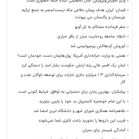
وزیر آموزش‌وپرورش: سال تحصیلی آینده حتماً حضوری است
فیدان: ایران هدف پیمان دفاعی مکه نیست/مصر به جمع ترکیه،
عربستان و پاکستان می پیوندد
سفر فرمانده سنتکام به تل آویو
انتقاد جامعه روحانیت مبارز از باقر خرازی
کوروش اژدهاکش پرسپولیسی شد
همتی به وزارت خزانه‌داری آمریکا: پول‌هایمان دست خودمان است!
لبنان یک افسر عالی رتبه ارتش حکومت بشار اسد را دستگیر کرد
سرمایه‌گذاری ۱.۳ میلیارد دلاری امارات برای توسعه ناوگان نفت و
گاز
پزشکیان: بهترین زمان برای دستیابی به توافق، شرایط کنونی است
با این شام خوشمزه کلسترول بد خود را پایین بیاورید
تفاهم‌نامه همکاری شورای شهر و دانشگاه تبریز امضا شد
فریب این دارو‌ها را نخورید باعث لاغری شما نمی‌شوند
آمادگی شبستر برای بحران