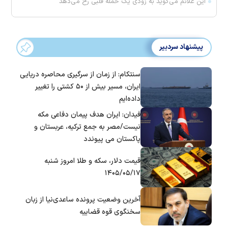
این علائم می‌گوید به زودی یک حمله قلبی رخ می‌دهد
پیشنهاد سردبیر
سنتکام: از زمان از سرگیری محاصره دریایی
ایران، مسیر بیش از ۵۰ کشتی را تغییر
داده‌ایم
فیدان: ایران هدف پیمان دفاعی مکه
نیست/مصر به جمع ترکیه، عربستان و
پاکستان می پیوندد
قیمت دلار، سکه و طلا امروز شنبه
۱۴۰۵/۰۵/۱۷
آخرین وضعیت پرونده ساعدی‌نیا از زبان
سخنگوی قوه قضاییه