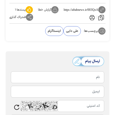
گزارش خطا
پسندها:
۱
https://aftabnews.ir/003QoA
اشتراک گذاری
برچسب‌ها:
علی دایی
اینستاگرام
ارسال پیام