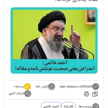
گزارش خطا
پسندها:
۰
https://aftabnews.ir/003QrM
اشتراک گذاری
برچسب‌ها:
تاج زاده
احمد خاتمی