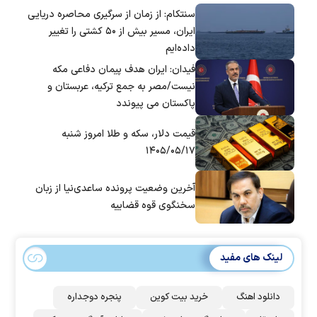
سنتکام: از زمان از سرگیری محاصره دریایی
ایران، مسیر بیش از ۵۰ کشتی را تغییر
داده‌ایم
فیدان: ایران هدف پیمان دفاعی مکه
نیست/مصر به جمع ترکیه، عربستان و
پاکستان می پیوندد
قیمت دلار، سکه و طلا امروز شنبه
۱۴۰۵/۰۵/۱۷
آخرین وضعیت پرونده ساعدی‌نیا از زبان
سخنگوی قوه قضاییه
لینک های مفید
دانلود اهنگ
خرید بیت کوین
پنجره دوجداره