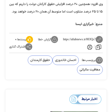
وی افزود: همچنین ۲۰ درصد افزایش حقوق کارکنان دولت را داریم که بین
۱۵ تا ۲۵ درصد متناوب است اما متوسط آن همان ۲۰ درصد خواهد بود.
منبع:
خبرگزاری ایسنا
گزارش خطا
پسندها:
۰
https://aftabnews.ir/003Qs7
اشتراک گذاری
برچسب‌ها:
احسان خاندوزی
حقوق کارمندان
معافیت مالیاتی
اخبار مرتبط