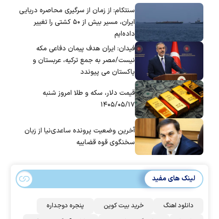
سنتکام: از زمان از سرگیری محاصره دریایی
ایران، مسیر بیش از ۵۰ کشتی را تغییر
داده‌ایم
فیدان: ایران هدف پیمان دفاعی مکه
نیست/مصر به جمع ترکیه، عربستان و
پاکستان می پیوندد
قیمت دلار، سکه و طلا امروز شنبه
۱۴۰۵/۰۵/۱۷
آخرین وضعیت پرونده ساعدی‌نیا از زبان
سخنگوی قوه قضاییه
لینک های مفید
دانلود اهنگ
خرید بیت کوین
پنجره دوجداره