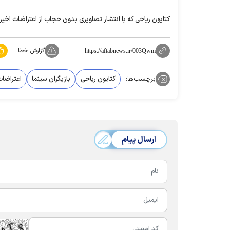
کتایون ریاحی که با انتشار تصاویری بدون حجاب از اعتراضات اخیر حمایت کرده بود، روز ۲۹ آبان، احضار و بازداشت
گزارش خطا
https://aftabnews.ir/003Qwm
برچسب‌ها:
کتایون ریاحی
بازیگران سینما
اعتراضات ۰۱
ارسال پیام