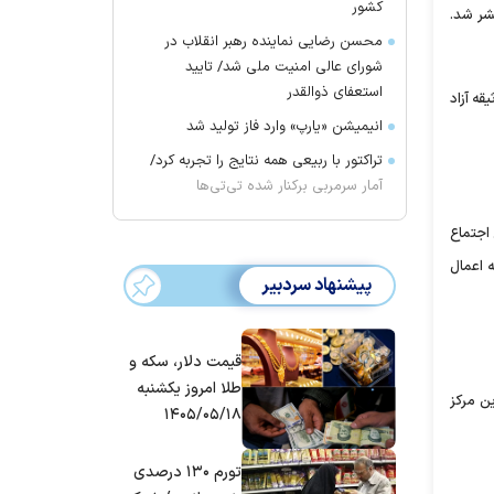
کشور
تشر شد.
محسن رضایی نماینده رهبر انقلاب در
شورای عالی امنیت ملی شد/ تایید
استعفای ذوالقدر
قه آزاد
انیمیشن «یارپ» وارد فاز تولید شد
تراکتور با ربیعی همه نتایج را تجربه کرد/
آمار سرمربی برکنار شده تی‌تی‌ها
اجتماع
ب و تشویق مردم به اعمال
پیشنهاد سردبیر
قیمت دلار، سکه و
طلا امروز یکشنبه
ین مرکز
۱۴۰۵/۰۵/۱۸
تورم ۱۳۰ درصدی