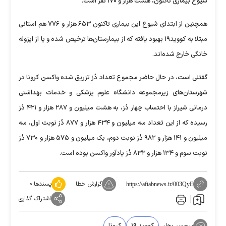
شیوع بیماری تاکنون، هشت هزار و ۱۷۰ نفر است.
همچنین از ابتدای شیوع این بیماری تاکنون ۶۵۳ هزار و ۷۷۶ هم استانی
مبتلا به کووید۱۹ بهبود یافته که از بیمارستان‌ها ترخیص شده و یا از ایزوله
خانگی خارج شده‌اند.
گفتنی است، در حال حاضر مجموع تعداد دُز تزریق شده واکسن کرونا در
شهرستان‌های زیرمجموعه دانشگاه علوم پزشکی و خدمات بهداشتی
درمانی شیراز با احتساب چهار دُز، به هشت میلیون و ۲۸۷ هزار و ۴۲۱ دُز
رسیده که از این تعداد سه میلیون و ۴۳۴ هزار و ۸۷۷ دُز نوبت اول، سه
میلیون و ۱۴۱ هزار و ۹۸۲ دُز نوبت دوم، یک میلیون و ۵۷۵ هزار و ۷۳۰ دُز
نوبت سوم و ۱۳۴ هزار و ۸۳۲ دُز یادآور واکسن بوده است.
گزارش خطا
پسندها:
۰
https://aftabnews.ir/003QyE
اشتراک گذاری