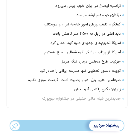
ترامپ: اوضاع در ایران خوب پیش می‌رود
برکناری دو مقام ارشد موساد
گفتگوی تلفنی وزرای امور خارجه ایران و موریتانی
دید افقی در زابل به ۲۵۰۰ متر کاهش یافت
آمریکا تحریم‌های جدیدی علیه کوبا اعمال کرد
آمریکا: از پرتاب موشکی کره شمالی مطلع هستیم
جزئیات طرح مجلس درباره تنگه هرمز
کویت دستور تعطیلی تنها مدرسه ایرانی را صادر کرد
ضرغامی: تغییر ریل، عین بصیرت است. فرصت سوزی نکنیم
زنوزق؛ نگین پلکانی آذربایجان
جدیدترین فیلم مانی حقیقی در جشنواره نیویورک
پیشنهاد سردبیر