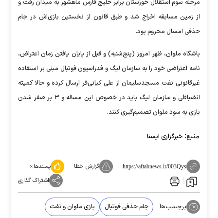
مرحله سوم استقلال خوزستان برابر خلیج فارس ماهشهر به میدان رفت و
از زمین مسابقه اخراج شد و طبق قانون از نخستین بازی‌اش در جام
حذفی امسال محروم بود.
باشگاه ملوان، ظهر امروز (پنج‌شنبه) و قبل از پایان یافتن زمان اعتراض،
نامه اعتراضی خود را به سازمان لیگ و فدراسیون فوتبال مبنی بر استفاده
غیرقانونی نفت مسجدسلیمان از علی کیانی‌فر ارسال کرده و حالا کمیته
انضباظی و سازمان لیگ باید در خصوص این مساله و ۳ بر صفر شدن
بازی به سود ملوان تصمیم‌گیری کنند.
منبع:
خبرگزاری ایسنا
گزارش خطا
پسندها:
۰
https://aftabnews.ir/003Qys
اشتراک گذاری
برچسب‌ها:
جام حذفی فوتبال
بازی ملوان و نفت