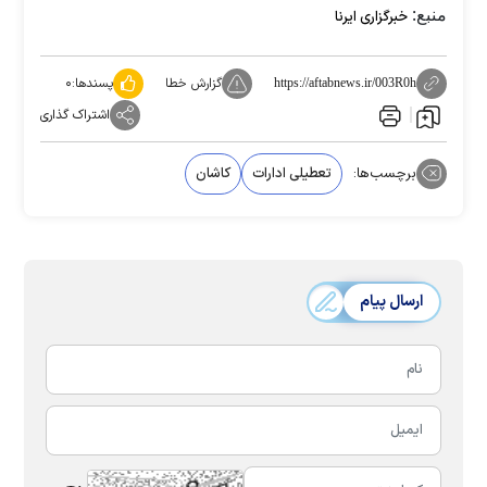
منبع:
خبرگزاری ایرنا
گزارش خطا
پسندها:
۰
https://aftabnews.ir/003R0h
اشتراک گذاری
برچسب‌ها:
تعطیلی ادارات
کاشان
ارسال پیام