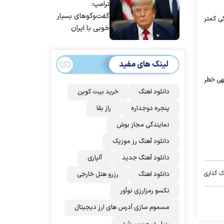
ترامپ:
است/ برنامه‌ای
گفت‌و‌گو‌های بسیار
برای سفر به قطر و
گی کمتر
خوبی با ایران
پاکستان نداریم
داشتیم، اما آنها
نمی‌خواهند به آن
لینک های مفید
اذعان کنند | اگر
آنها دوباره زیر
جهی خطر
توافق بزنند، ضربه
دانلود اهنگ
خرید بیت کوین
سختی خواهند
پنجره دوجداره
راز بقا
خورد
نمایندگی مجاز بوش
دانلود آهنگ رز‌ موزیک
دانلود آهنگ جدید
آلپاری
ک گذاری
دانلود اهنگ
رزرو هتل خارجی
نکسو رمزارزی نوآور
مسموم سازی آدرس های ارز دیجیتال
ریپل در مسیر رشد