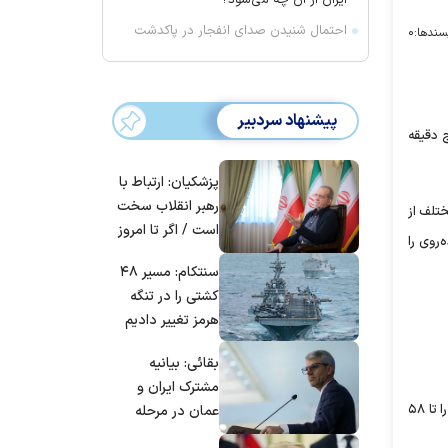
ایران از آن چه می‌شود؟
احتمال شنیدن صدای انفجار در پاکدشت
سندها:
۰
پیشنهاد سردبیر
ج دقیقه
پزشکیان: ارتباط با
رهبر انقلاب سخت
 مختلف از
است / اگر تا امروز
پنج دقیقه بعد از ۶۰ دقیقه و عدم پیاده‌روی را
مانده‌ایم، به‌خاطر
سنتکام: مسیر ۴۸
مردم ایران است
کشتی را در تنگه
هرمز تغییر دادیم
بقائی: بیانیه
مشترک ایران و
برای مثال پنج دقیقه پیاده‌روی به ازای هر ۳۰ دقیقه نشستن به تنظیم واکنش شرکت‌کنندگان به وعده‌های غذایی بزرگ کمک می‌کند و افزایش قند خون را تا ۵۸
عمان در مرحله
تدوین نهایی