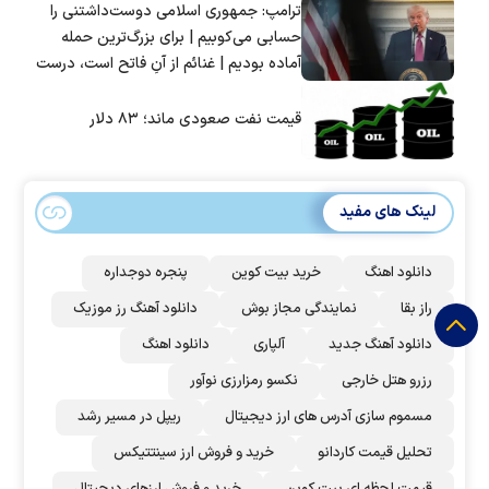
ترامپ: جمهوری اسلامی دوست‌داشتنی را
حسابی می‌کوبیم | برای بزرگ‌ترین حمله
آماده بودیم | غنائم از آنِ فاتح است، درست
است؟
قیمت نفت صعودی ماند؛ ۸۳ دلار
لینک های مفید
دانلود اهنگ
خرید بیت کوین
پنجره دوجداره
راز بقا
نمایندگی مجاز بوش
دانلود آهنگ رز‌ موزیک
دانلود آهنگ جدید
آلپاری
دانلود اهنگ
رزرو هتل خارجی
نکسو رمزارزی نوآور
مسموم سازی آدرس های ارز دیجیتال
ریپل در مسیر رشد
تحلیل قیمت کاردانو
خرید و فروش ارز سینتتیکس
قیمت لحظه ای بیت کوین
خرید و فروش ارزهای دیجیتال