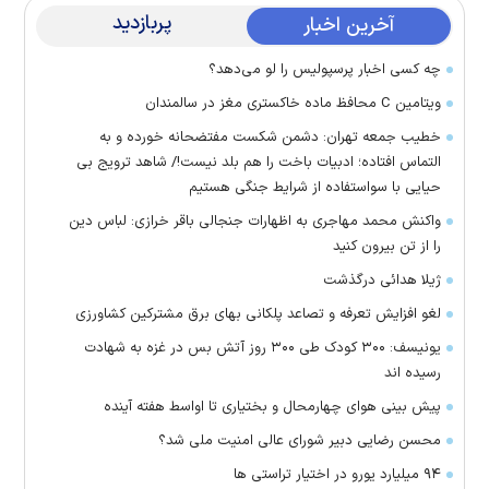
پربازدید
آخرین اخبار
چه کسی اخبار پرسپولیس را لو می‌دهد؟
ویتامین C محافظ ماده خاکستری مغز در سالمندان
خطیب جمعه تهران: دشمن شکست مفتضحانه خورده و به
التماس افتاده؛ ادبیات باخت را هم بلد نیست!/ شاهد ترویج بی
حیایی با سواستفاده از شرایط جنگی هستیم
واکنش محمد مهاجری به اظهارات جنجالی باقر خرازی: لباس دین
را از تن بیرون کنید
ژیلا هدائی درگذشت
لغو افزایش تعرفه و تصاعد پلکانی بهای برق مشترکین کشاورزی
یونیسف: ۳۰۰ کودک طی ۳۰۰ روز آتش بس در غزه به شهادت
رسیده اند
پیش بینی هوای چهارمحال و بختیاری تا اواسط هفته آینده
محسن رضایی دبیر شورای عالی امنیت ملی شد؟
۹۴ میلیارد یورو در اختیار تراستی ها