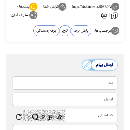
گزارش خطا
پسندها:
۰
https://aftabnews.ir/003R9A
اشتراک گذاری
برچسب‌ها:
بارش برف
کرج
برف زمستانی
ارسال پیام