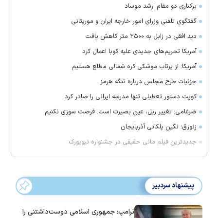
برکناری دو مقام ارشد موساد
گفتگوی تلفنی وزرای امور خارجه ایران و موریتانی
دید افقی در زابل به ۲۵۰۰ متر کاهش یافت
آمریکا تحریم‌های جدیدی علیه کوبا اعمال کرد
آمریکا: از پرتاب موشکی کره شمالی مطلع هستیم
جزئیات طرح مجلس درباره تنگه هرمز
کویت دستور تعطیلی تنها مدرسه ایرانی را صادر کرد
ضرغامی: تغییر ریل، عین بصیرت است. فرصت سوزی نکنیم
زنوزق؛ نگین پلکانی آذربایجان
جدیدترین فیلم مانی حقیقی در جشنواره نیویورک
پیشنهاد سردبیر
ترامپ: جمهوری اسلامی دوست‌داشتنی را