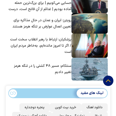
حسابی می‌کوبیم | برای بزرگ‌ترین حمله
آماده بودیم | غنائم از آنِ فاتح است، درست
است؟
رویترز: ایران و عمان در حال مذاکره برای
تعیین اعمال عوارض بر تنگه هرمز هستند
پزشکیان: ارتباط با رهبر انقلاب سخت است
/ اگر تا امروز مانده‌ایم، به‌خاطر مردم ایران
است
سنتکام: مسیر ۴۸ کشتی را در تنگه هرمز
تغییر دادیم
لینک های مفید
دانلود اهنگ
خرید بیت کوین
پنجره دوجداره
راز بقا
نمایندگی مجاز بوش
دانلود آهنگ رز‌ موزیک