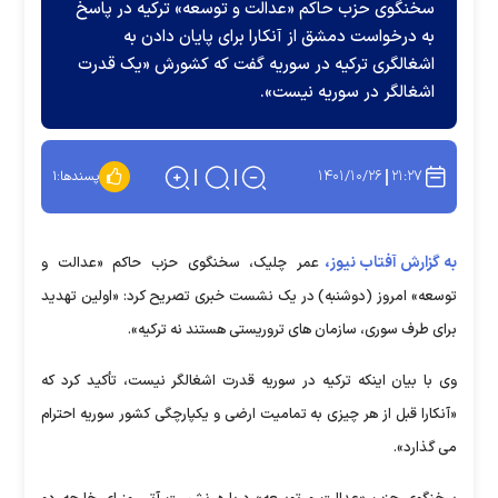
سخنگوی حزب حاکم «عدالت و توسعه» ترکیه در پاسخ
به درخواست دمشق از آنکارا برای پایان دادن به
اشغالگری ترکیه در سوریه گفت که کشورش «یک قدرت
اشغالگر در سوریه نیست».
۱۴۰۱/۱۰/۲۶
۲۱:۲۷
پسندها:
۱
به گزارش آفتاب نیوز،
عمر چلیک، سخنگوی حزب حاکم «عدالت و
توسعه» امروز (دوشنبه) در یک نشست خبری تصریح کرد: «اولین تهدید
برای طرف سوری، سازمان های تروریستی هستند نه ترکیه».
وی با بیان اینکه ترکیه در سوریه قدرت اشغالگر نیست، تأکید کرد که
«آنکارا قبل از هر چیزی به تمامیت ارضی و یکپارچگی کشور سوریه احترام
می گذارد».