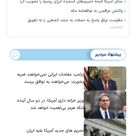
سنای آمریکا لایحه تحریم‌های گسترده انرژی روسیه را تصویب کرد
واکنش عراقچی به توافقنامه مکه
مقاومت عراق پاسخ به حملات به حشد الشعبی را به تعویق
انداخت
پیشنهاد سردبیر
ترامپ: مقامات ایرانی نمی‌خواهند ضربه
بخورند؛ می‌خواهند به توافق برسند
وزیر خزانه داری آمریکا: در دو سال آینده
تنگه هرمز بی‌اهمیت خواهد شد
تحریم های جدید آمریکا علیه ایران