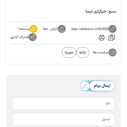
منبع:
خبرگزاری ایسنا
گزارش خطا
پسندها:
۱
https://aftabnews.ir/003RBI
اشتراک گذاری
برچسب‌ها:
ترکیه
سوریه
ارسال پیام