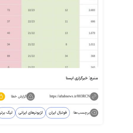
منبع:
خبرگزاری ایسنا
گزارش خطا
https://aftabnews.ir/003RCN
برچسب‌ها:
فوتبال ایران
لژیونرهای ایرانی
لیگ برتر