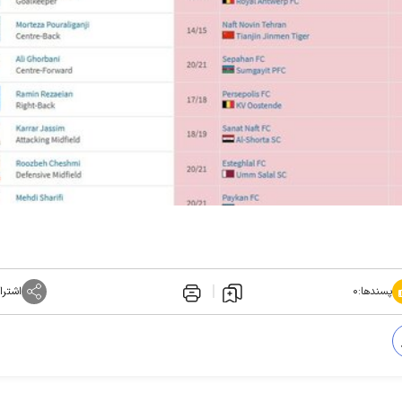
پسندها:
۰
اشترا