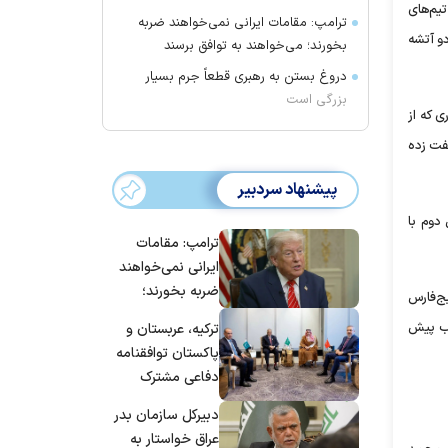
تیم‌های
ترامپ: مقامات ایرانی نمی‌خواهند ضربه
و آتشه
بخورند؛ می‌خواهند به توافق برسند
دروغ بستن به رهبری قطعاً جرم بسیار
بزرگی است
ی که از
فت زده
پیشنهاد سردبیر
دوم با
ترامپ: مقامات
ایرانی نمی‌خواهند
ضربه بخورند؛
یج‌فارس
می‌خواهند به
وب پیش
ترکیه، عربستان و
توافق برسند
پاکستان توافقنامه
دفاعی مشترک
امضا می‌کنند
دبیرکل سازمان بدر
عراق خواستار به