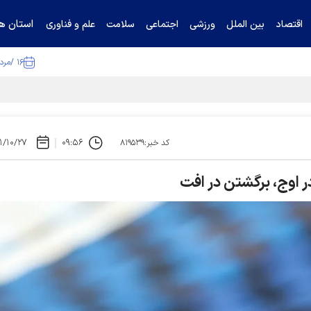
استان ها
اقتصاد
بین الملل
ورزشی
اجتماعی
سلامت
علم و فناوری
۱۶ /مرداد /۱۴۰۵
ا تکذیب کرد
۱/۱۰/۲۷
۰۹:۵۶
کد خبر:۸۱۹۵۳۹
در اوج، برگشتن در افت