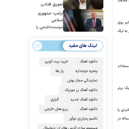
یی، محمد
تعویق افتادن
پاسخ به حمله
ترامپ: جمهوری
عربستان و آمریکا
اسلامی
یر روی
شد
دوست‌داشتنی را
ور در خارج از کشور به لیگ
حسابی می‌کوبیم |
برای بزرگ‌ترین
لینک های مفید
حمله آماده بودیم
| غنائم از آنِ فاتح
است، درست
دانلود اهنگ
خرید بیت کوین
سته‌اند
است؟
پنجره دوجداره
راز بقا
نمایندگی مجاز بوش
گ برتر
دانلود آهنگ رز‌ موزیک
دانلود آهنگ جدید
آلپاری
دانلود اهنگ
رزرو هتل خارجی
 قایدی یا
ساله در
نکسو رمزارزی نوآور
مسموم سازی آدرس های ارز دیجیتال