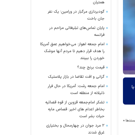
همتیان
گودبرداری مرگبار در ورامین؛ یک نفر
جان باخت
پایان تماس‌های تبلیغاتی مزاحم در
فرانسه
امام جمعه اهواز: می‌خواهیم عمق آمریکا
را هدف قرار دهیم تا مردم آنها موشک
خوردن را ببینند
قیمت برنج چند؟
گرانی و افت تقاضا در بازار پلاستیک
امام جمعه رشت: آمریکا در حال فرار
ا
ذلیلانه از منطقه است
تشکر امام‌جمعه قزوین از قوه قضائیه
بخاطر اعدام های اخیر: قصاص مایه
حیات بشر است
سندها:
۰
۲ مرد جوان در چهارمحال و بختیاری
غرق شدند