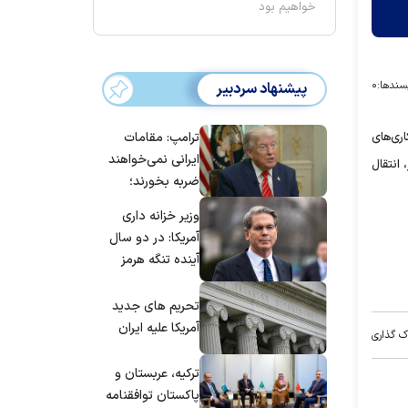
خواهیم بود
سندها:
۰
پیشنهاد سردبیر
ترامپ: مقامات
ری‌های
ایرانی نمی‌خواهند
انتقال
ضربه بخورند؛
می‌خواهند به
وزیر خزانه داری
توافق برسند
آمریکا: در دو سال
آینده تنگه هرمز
بی‌اهمیت خواهد
شد
تحریم های جدید
آمریکا علیه ایران
ک گذاری
ترکیه، عربستان و
پاکستان توافقنامه