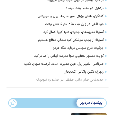
ترامپ: اوضاع در ایران خوب پیش می‌رود
برکناری دو مقام ارشد موساد
گفتگوی تلفنی وزرای امور خارجه ایران و موریتانی
دید افقی در زابل به ۲۵۰۰ متر کاهش یافت
آمریکا تحریم‌های جدیدی علیه کوبا اعمال کرد
آمریکا: از پرتاب موشکی کره شمالی مطلع هستیم
جزئیات طرح مجلس درباره تنگه هرمز
کویت دستور تعطیلی تنها مدرسه ایرانی را صادر کرد
ضرغامی: تغییر ریل، عین بصیرت است. فرصت سوزی نکنیم
زنوزق؛ نگین پلکانی آذربایجان
جدیدترین فیلم مانی حقیقی در جشنواره نیویورک
پیشنهاد سردبیر