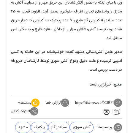
وی با بیان اینکه با حضور آتش‌نشانان این حریق مهار و از سرایت آتش به
منازل و واحدهای تجاری اطراف جلوگیری بعمل آمد، افزود: قریب به ۲۵
عدد سیلندر ۱۱ کیلویی گاز مایع و ۷ عدد پیکنیک سه کیلویی که دچار حریق
شده بود، توسط آتش‌نشانان مهار و از داخل مغازه خارج و به مکان امن
منتقل شد.
مدیر عامل آتش‌نشانی مشهد گفت: خوشبختانه در این حادثه به کسی
آسیبی نرسیده و علت دقیق وقوع آتش سوزی توسط کارشناسان مربوطه
در دست بررسی است.
منبع:
خبرگزاری ایسنا
گزارش خطا
پسندها:
۰
https://aftabnews.ir/003RFI
اشتراک گذاری
برچسب‌ها:
آتش سوزی
سیلندر گاز
پیکنیک
مشهد