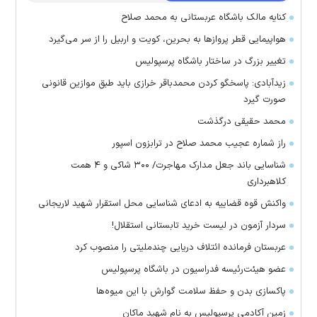
کنایه مالک باشگاه عربستانی به محمد صلاح
هواپیمایی قطر پرواز‌ها به بحرین، کویت و اربیل را از سر می‌گیرد
تغییر بزرگ در ساختار باشگاه پرسپولیس
زیدآبادی: پاسخگو کردن محمدباقر خرازی باید طبق موازین قانونی
صورت گیرد
محمد حقیقی درگذشت
راز شماره عجیب محمد صلاح در ترابزون اسپور
شناسایی باند جعل مدارک مهاجرت/ ۳۰۰ شاکی و ۴ همت
کلاهبرداری
واکنش قوه قضاییه به ادعای شناسایی محل استقرار شهید لاریجانی
سردار آزمون در لیست خرید تابستانی استقلال!
عربستان فرمانده ائتلاف دریایی چندملیتی را منصوب کرد
عضو هیئت‌رئیسه فدراسیون در باشگاه پرسپولیس
پاکسازی بدن و حفظ سلامت گوارش با این میوه‌ها
زمین آکادمی پرسپولیس به نام شهید ماکان