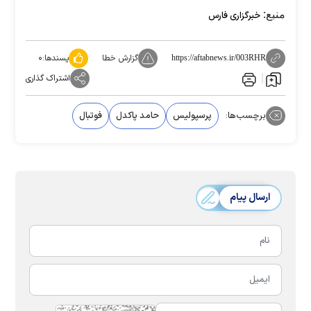
منبع:
خبرگزاری فارس
گزارش خطا
پسندها:
۰
https://aftabnews.ir/003RHR
اشتراک گذاری
برچسب‌ها:
پرسپولیس
حامد پاکدل
فوتبال
ارسال پیام