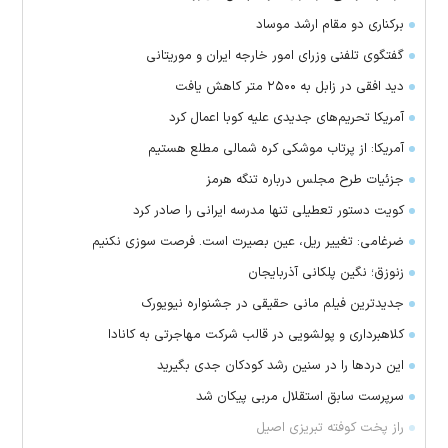
برکناری دو مقام ارشد موساد
گفتگوی تلفنی وزرای امور خارجه ایران و موریتانی
دید افقی در زابل به ۲۵۰۰ متر کاهش یافت
آمریکا تحریم‌های جدیدی علیه کوبا اعمال کرد
آمریکا: از پرتاب موشکی کره شمالی مطلع هستیم
جزئیات طرح مجلس درباره تنگه هرمز
کویت دستور تعطیلی تنها مدرسه ایرانی را صادر کرد
ضرغامی: تغییر ریل، عین بصیرت است. فرصت سوزی نکنیم
زنوزق؛ نگین پلکانی آذربایجان
جدیدترین فیلم مانی حقیقی در جشنواره نیویورک
کلاهبرداری و پولشویی در قالب شرکت مهاجرتی به کانادا
این درد‌ها را در سنین رشد کودکان جدی بگیرید
سرپرست سابق استقلال مربی پیکان شد
راز پخت کوفته تبریزی اصیل