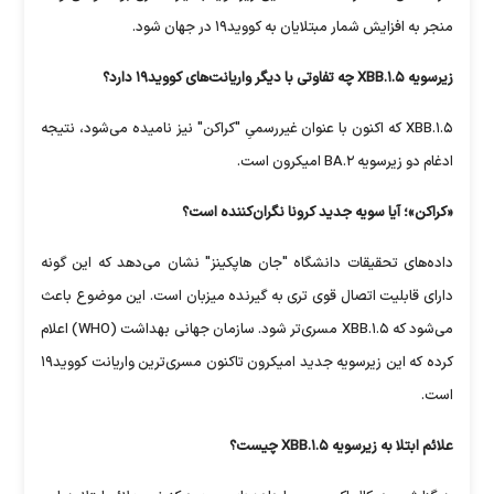
منجر به افزایش شمار مبتلایان به کووید۱۹ در جهان شود.
زیرسویه XBB.۱.۵ چه تفاوتی با دیگر واریانت‌های کووید۱۹ دارد؟
XBB.۱.۵ که اکنون با عنوان غیررسمیِ "کراکن" نیز نامیده می‌شود، نتیجه
ادغام دو زیرسویه BA.۲ امیکرون است.
«کراکن»؛ آیا سویه جدید کرونا نگران‌کننده است؟
داده‌های تحقیقات دانشگاه "جان هاپکینز" نشان می‌دهد که این گونه
دارای قابلیت اتصال قوی تری به گیرنده میزبان است. این موضوع باعث
می‌شود که XBB.۱.۵ مسری‌تر شود. سازمان جهانی بهداشت (WHO) اعلام
کرده که این زیرسویه جدید امیکرون تاکنون مسری‌ترین واریانت کووید۱۹
است.
علائم ابتلا به زیرسویه XBB.۱.۵ چیست؟