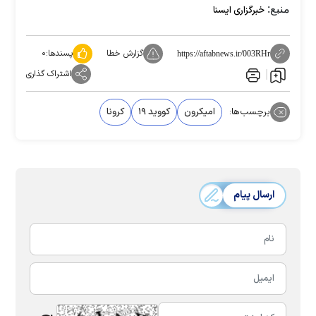
منبع:
خبرگزاری ایسنا
گزارش خطا
پسندها:
۰
https://aftabnews.ir/003RHr
اشتراک گذاری
برچسب‌ها:
امیکرون
کووید ۱۹
کرونا
ارسال پیام