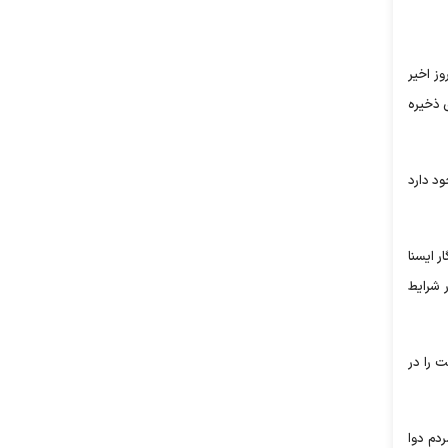
ز اخیر
ی ذخیره
ود دارد
ر ایسنا
 شرایط
 را در
دم دوا