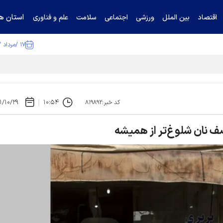
استان ها
اقتصاد
بین الملل
ورزشی
اجتماعی
سلامت
علم و فناوری
۱۷ /مرداد /۱۴۰۵
ا تکذیب کرد
۱/۱۰/۲۹
۱۰:۵۴
کد خبر:۸۱۹۸۹۲
صف نان شلوغ‌تر از همیشه