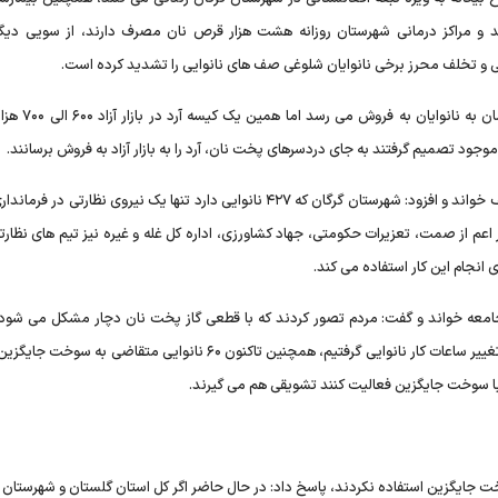
ند و مراکز درمانی شهرستان روزانه هشت هزار قرص نان مصرف دارند، از سویی دیگ
 و تخلف محرز برخی نانوایان شلوغی صف های نانوایی را تشدید کرده است.
به گفته فرماندار گرگان، یک کیسه آرد یارانه ای تنها 
 موجود تصمیم گرفتند به جای دردسرهای پخت نان، آرد را به بازار آزاد به فروش برسانند.
وی ظرفیت های موجود برای نظارت بر روند کار نانوایی‌ها را ضعیف خواند و افزود: شهرستان گرگان که ۴۲۷ نانوایی دارد تنها یک نیروی نظار
اعم از صمت، تعزیرات حکومتی، جهاد کشاورزی، اداره کل غله و غیره نیز تیم های نظارت
انجام این کار استفاده می کند.
امعه خواند و گفت: مردم تصور کردند که با قطعی گاز پخت نان دچار مشکل می شود 
مسئله بر شلوغی صف های نان افزود، در همین راستا تصمیم به تغییر ساعات کار نانوایی گرفتیم، همچنین تاکنون ۶۰ نانوایی متق
با سوخت جایگزین فعالیت کنند تشویقی هم می گیرند.
خت جایگزین استفاده نکردند، پاسخ داد: در حال حاضر اگر کل استان گلستان و شهرستان گ