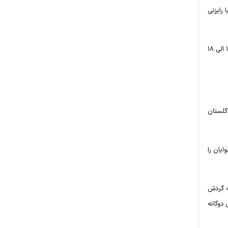
رایزنی
وی ادامه داد: براساس برنامه ریزی انجام شده مقرر شد افرادی که تاکنون از وام دوگانه سوز استفاده نکردند به بانک سپه مراجعه کنند و از تسهیلات ۱۲ الی ۱۸
هزار و ۳۰۰ واحد خبازی در استان گلستان
ایان را
که گردش
بال دوگانه