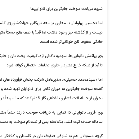
شیوه دریافت سوخت جایگزین برای نانوایی‌ها
اما «حسین پهلوانان»، معاون توسعه بازرگانی جهادکشاورزی گلست
نیست و از گذشته نیز وجود داشت اما قبلاً با صف های نسبتاً متو
خانگی صفوف نان طولانی‌تر شده است.
وی پراکنش نانوایی‌ها، سهمیه ناکافی آرد، کیفیت پخت نان و جایگز
تا آرد از شبکه خارج نشود و جلوی تخلفات احتمالی گرفته شود.
اما «سیدمحمد حسینی»، مدیرعامل شرکت پخش فرآورده های نفتی گلس
گفت: سوخت جایگزین به میزان کافی برای نانوایان تهیه شده و ا
بحران از جمله افت فشار و یا قطعی گاز اقدام کنند که ما سریعاً در بیش از ۶۰۰ نانوایی در استان سوخت 
وی افزود: نانوایانی که تمایل به دریافت سوخت دارند حتماً 
سامانه صدف ثبت کنند، بلافاصله پس از ثبت‌نام سوخت به دست آن
گرچه مسئولان هم به شلوغی صفوف نان در گلستان و کلافگی مردم