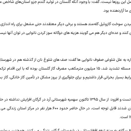
عضل این روزها نیست، گفت: با وجود آنکه گلستان در تولید گندم جزو استان‌های شاخص
ما آزاردهنده بود.
دیر رسیدن سوخت گازوئیل گله‌مند هستند و برخی دیگر معتقدند حتی مشعل برای راه اندا
کنند و عده‌ای دیگر هم می گویند هزینه های دوگانه سوز کردن نانوایی در توان آنها نیس
 اشاره به علل شلوغی صفوف نانوایی ها گفت: صف های شلوغ نان از گذشته هم در شهرستان
و روستاهای آن وجود داشته اما با قطع سوآپ گاز ترکمنستان این مسئله تشدید شد، ۱۵ میلیون مترمکعب مصرف گاز گلستان بوده که با این ا
بسیار بحرانی قرار داشتیم و برای جلوگیری از بروز مشکل در تأمین گاز خانگی، گاز بس
وی همچنین عدم افزایش سهمیه آرد را از علل دیگر شلوغی نان دانست و افزود: از سال ۱۳۹۵ تاکنون سهمیه شهرستانی آرد در گرگان افزایش نداش
آن سال تاکنون افرادی که به صورت قانونی و غیرقانونی وارد استان شدند قابل توجه است، در حال حاضر حدود ۶۰۰ هزار نفر در مر
: در حال حاضر بیش از ۳۰ هزار نفر از اتباع بیگانه به ویزه تبعه افغانستانی در شهرستان گرگان زندگی می کنند، همچنین بیم