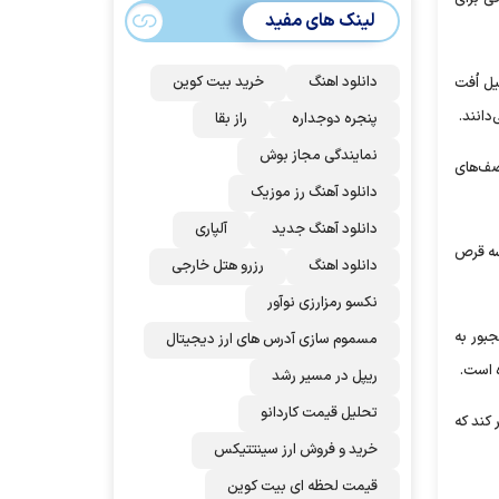
می‌شود؟!
لینک های مفید
دانلود اهنگ
خرید بیت کوین
یل اُفت
دانند.
پنجره دوجداره
راز بقا
نمایندگی مجاز بوش
صف‌های
دانلود آهنگ رز‌ موزیک
دانلود آهنگ جدید
آلپاری
نها سه قرص
دانلود اهنگ
رزرو هتل خارجی
نکسو رمزارزی نوآور
جبور به
مسموم سازی آدرس های ارز دیجیتال
ه است.
ریپل در مسیر رشد
تحلیل قیمت کاردانو
وجب شده تا ساعت کار نانوایی به هفت صبح تا ۱۴ عصر تغییر کند که
خرید و فروش ارز سینتتیکس
قیمت لحظه ای بیت کوین