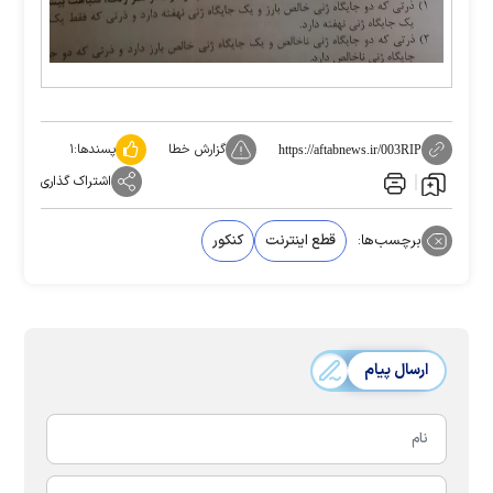
گزارش خطا
پسندها:
۱
https://aftabnews.ir/003RIP
اشتراک گذاری
برچسب‌ها:
قطع اینترنت
کنکور
ارسال پیام