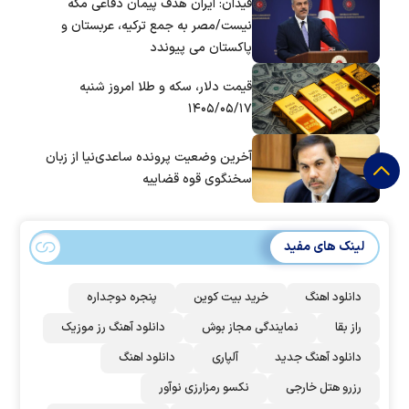
فیدان: ایران هدف پیمان دفاعی مکه
نیست/مصر به جمع ترکیه، عربستان و
پاکستان می پیوندد
قیمت دلار، سکه و طلا امروز شنبه
۱۴۰۵/۰۵/۱۷
آخرین وضعیت پرونده ساعدی‌نیا از زبان
سخنگوی قوه قضاییه
لینک های مفید
دانلود اهنگ
خرید بیت کوین
پنجره دوجداره
راز بقا
نمایندگی مجاز بوش
دانلود آهنگ رز‌ موزیک
دانلود آهنگ جدید
آلپاری
دانلود اهنگ
رزرو هتل خارجی
نکسو رمزارزی نوآور