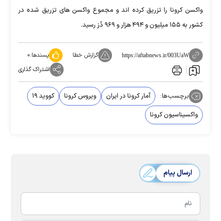
واکسن کرونا را تزریق کرده اند و مجموع واکسن های تزریق شده در
کشور به ۱۵۵ میلیون و ۴۹۴ هزار و ۹۶۹ دُز رسید.
گزارش خطا
پسندها:
۰
https://aftabnews.ir/003UaW
اشتراک گذاری
برچسب‌ها:
آمار کرونا در ایران
ویروس کرونا
کووید ۱۹
واکسیناسیون کرونا
ارسال پیام