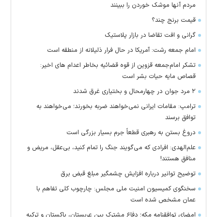
مردم آنها موشک خوردن را ببینند
قیمت برنج چند؟
گرانی و افت تقاضا در بازار پلاستیک
امام جمعه رشت: آمریکا در حال فرار ذلیلانه از منطقه است
تشکر امام‌جمعه قزوین از قوه قضائیه بخاطر اعدام های اخیر:
قصاص مایه حیات بشر است
۲ مرد جوان در چهارمحال و بختیاری غرق شدند
ترامپ: مقامات ایرانی نمی‌خواهند ضربه بخورند؛ می‌خواهند به
توافق برسند
دروغ بستن به رهبری قطعاً جرم بسیار بزرگی است
علم‌الهدی: افرادی که می‌گویند جنگ را تمام کنید، بی‌عقل، مریض و
منافق هستند!
توضیح توانیر درباره افزایش چشمگیر مبلغ قبض برق
سخنگوی کمیسیون امنیت ملی مجلس: چارچوب کلی تفاهم با
عمان مشخص شده است
امضای توافقنامه مکه؛ دفاع مشترک بین عربستان، پاکستان و ترکیه