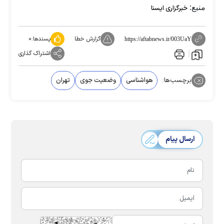
منبع:
خبرگزاری ایسنا
گزارش خطا
پسندها:
۰
https://aftabnews.ir/003UaY
اشتراک گذاری
برچسب‌ها:
هواشناسی
وضعیت جوی
تهران
ارسال پیام