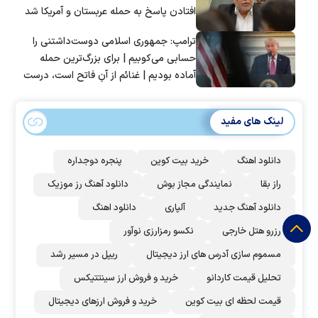
افتادن پاسخ به حمله عربستان و آمریکا شد
ترامپ: جمهوری اسلامی دوست‌داشتنی را
حسابی می‌کوبیم | برای بزرگ‌ترین حمله
آماده بودیم | غنائم از آنِ فاتح است، درست
است؟
لینک های مفید
دانلود اهنگ
خرید بیت کوین
پنجره دوجداره
راز بقا
نمایندگی مجاز بوش
دانلود آهنگ رز‌ موزیک
دانلود آهنگ جدید
آلپاری
دانلود اهنگ
رزرو هتل خارجی
نکسو رمزارزی نوآور
مسموم سازی آدرس های ارز دیجیتال
ریپل در مسیر رشد
تحلیل قیمت کاردانو
خرید و فروش ارز سینتتیکس
قیمت لحظه ای بیت کوین
خرید و فروش ارزهای دیجیتال