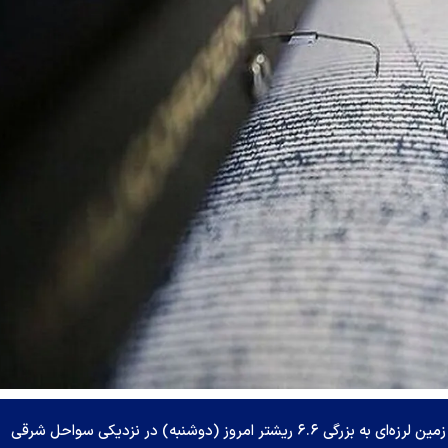
مرکز لرزه نگاری مدیترانه-اروپا (EMSC) اعلام کرد که زمین لرزه‌ای به بزرگی ۶.۶ ریشتر امروز (دوشنبه) در نزدیکی سواحل شرقی