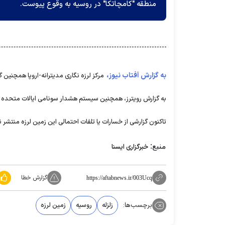
منطقه "کامچاتکا" در روسیه به وقوع پیوست.
به گزارش آفتاب نیوز،
مرکز لرزه نگاری مدیترانه-اروپا همچنین گفت که این زمین ل
به گزارش رویترز، همچنین سیستم هشدار سونامی ایالات متحده اع
تاکنون گزارشی از خسارات یا تلفات احتمالی این زمین لرزه منتشر
منبع:
خبرگزاری ایسنا
گزارش خطا
https://aftabnews.ir/003Ucq
برچسب‌ها:
زلزله
روسیه
زمین لرزه