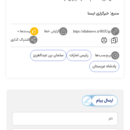
منبع:
خبرگزاری ایسنا
گزارش خطا
پسندها:
۰
https://aftabnews.ir/003Ugc
اشتراک گذاری
برچسب‌ها:
رئیس امارات
سلمان بن عبدالعزیز
پادشاه عربستان
ارسال پیام