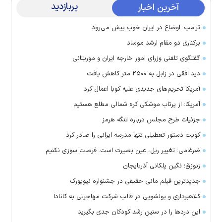
پربازدید
آخرین اخبار
ترامپ: اوضاع در ایران خوب پیش می‌رود
برکناری دو مقام ارشد موساد
گفتگوی تلفنی وزرای امور خارجه ایران و موریتانی
دید افقی در زابل به ۲۵۰۰ متر کاهش یافت
آمریکا تحریم‌های جدیدی علیه کوبا اعمال کرد
آمریکا: از پرتاب موشکی کره شمالی مطلع هستیم
جزئیات طرح مجلس درباره تنگه هرمز
کویت دستور تعطیلی تنها مدرسه ایرانی را صادر کرد
ضرغامی: تغییر ریل، عین بصیرت است. فرصت سوزی نکنیم
زنوزق؛ نگین پلکانی آذربایجان
جدیدترین فیلم مانی حقیقی در جشنواره نیویورک
کلاهبرداری و پولشویی در قالب شرکت مهاجرتی به کانادا
این درد‌ها را در سنین رشد کودکان جدی بگیرید