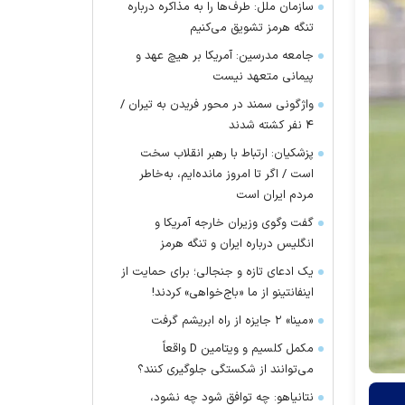
سازمان ملل: طرف‌ها را به مذاکره درباره
تنگه هرمز تشویق می‌کنیم
جامعه مدرسین: آمریکا بر هیچ عهد و
پیمانی متعهد نیست
واژگونی سمند در محور فریدن به تیران /
۴ نفر کشته شدند
پزشکیان: ارتباط با رهبر انقلاب سخت
است / اگر تا امروز مانده‌ایم، به‌خاطر
مردم ایران است
گفت وگوی وزیران خارجه آمریکا و
انگلیس درباره ایران و تنگه هرمز
یک ادعای تازه و جنجالی؛ برای حمایت از
اینفانتینو از ما «باج‌خواهی» کردند!
«مینا» ۲ جایزه از راه ابریشم گرفت
مکمل کلسیم و ویتامین D واقعاً
می‌توانند از شکستگی جلوگیری کنند؟
نتانیاهو: چه توافق شود چه نشود،