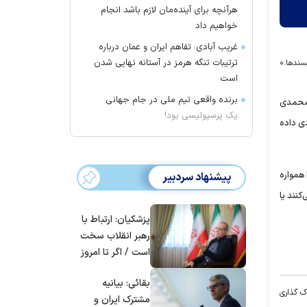
هرآنچه برای آینده‌مان لازم باشد انجام
خواهیم داد
غریب آبادی: تفاهم ایران و عمان درباره
ترتیبات تنگه هرمز در آستانه نهایی شدن
سندها:
۰
است
برنده واقعی تیم ملی در جام جهانی
 محمدی
یک پرسپولیسی بود!
باشگاه سیرجانی به سرمربی کنونی پرسپولیس پیشنهاد قراردادی 100 میلیاردی داده
همواره
پیشنهاد سردبیر
کنند یا
پزشکیان: ارتباط با
رهبر انقلاب سخت
است / اگر تا امروز
مانده‌ایم، به‌خاطر
بقائی: بیانیه
مردم ایران است
ک گذاری
مشترک ایران و