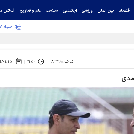
استان ها
اقتصاد
بین الملل
ورزشی
اجتماعی
سلامت
علم و فناوری
۱۵ /مرداد /۱۴۰۵
ا تکذیب کرد
۲/۰۱/۱۵
۲۱:۵۰
کد خبر:۸۳۲۹۶۰
مدی