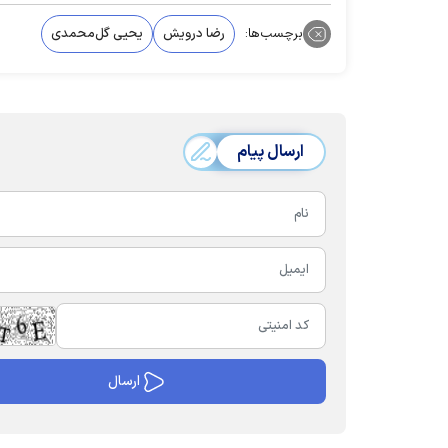
برچسب‌ها:
رضا درویش
یحیی گل‌محمدی
ارسال پیام