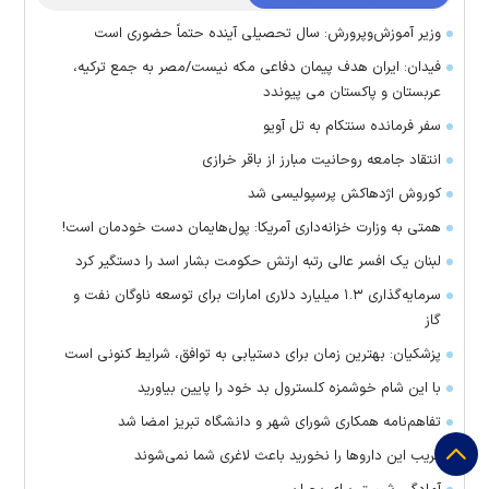
وزیر آموزش‌وپرورش: سال تحصیلی آینده حتماً حضوری است
فیدان: ایران هدف پیمان دفاعی مکه نیست/مصر به جمع ترکیه،
عربستان و پاکستان می پیوندد
سفر فرمانده سنتکام به تل آویو
انتقاد جامعه روحانیت مبارز از باقر خرازی
کوروش اژدهاکش پرسپولیسی شد
همتی به وزارت خزانه‌داری آمریکا: پول‌هایمان دست خودمان است!
لبنان یک افسر عالی رتبه ارتش حکومت بشار اسد را دستگیر کرد
سرمایه‌گذاری ۱.۳ میلیارد دلاری امارات برای توسعه ناوگان نفت و
گاز
پزشکیان: بهترین زمان برای دستیابی به توافق، شرایط کنونی است
با این شام خوشمزه کلسترول بد خود را پایین بیاورید
تفاهم‌نامه همکاری شورای شهر و دانشگاه تبریز امضا شد
فریب این دارو‌ها را نخورید باعث لاغری شما نمی‌شوند