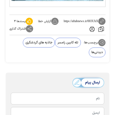
گزارش خطا
پسندها:
۴
https://aftabnews.ir/003UhX
اشتراک گذاری
برچسب‌ها:
تله کابین رامسر
جاذبه های گردشگری
دیدنی‌ها
ارسال پیام