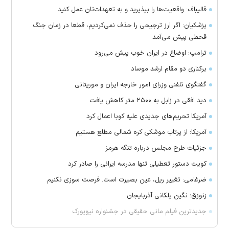
قالیباف: واقعیت‌ها را بپذیرید و به تعهدات‌تان عمل کنید
پزشکیان: اگر ارز ترجیحی را حذف نمی‌کردیم، قطعا در زمان جنگ
قحطی پیش می‌آمد
ترامپ: اوضاع در ایران خوب پیش می‌رود
برکناری دو مقام ارشد موساد
گفتگوی تلفنی وزرای امور خارجه ایران و موریتانی
دید افقی در زابل به ۲۵۰۰ متر کاهش یافت
آمریکا تحریم‌های جدیدی علیه کوبا اعمال کرد
آمریکا: از پرتاب موشکی کره شمالی مطلع هستیم
جزئیات طرح مجلس درباره تنگه هرمز
کویت دستور تعطیلی تنها مدرسه ایرانی را صادر کرد
ضرغامی: تغییر ریل، عین بصیرت است. فرصت سوزی نکنیم
زنوزق؛ نگین پلکانی آذربایجان
جدیدترین فیلم مانی حقیقی در جشنواره نیویورک