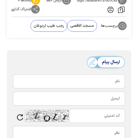
گزارش خطا
پسندها:
۰
https://aftabnews.ir/003UkP
اشتراک گذاری
برچسب‌ها:
مسجد الاقصی
رجب طیب اردوغان
ارسال پیام