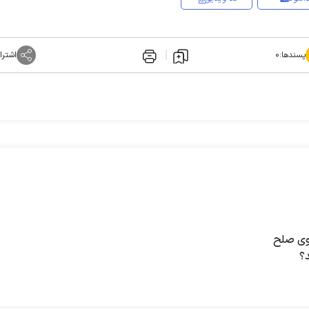
پسندها:
۰
اشترا
سوی صلح
د؟