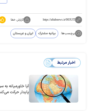
گزارش خطا
https://aftabnews.ir/003UlT
برچسب‌ها:
بیانیه مشترک
ایران و عربستان
اخبار مرتبط
آیا خاورمیانه به 
پایدار حرکت می‌کن