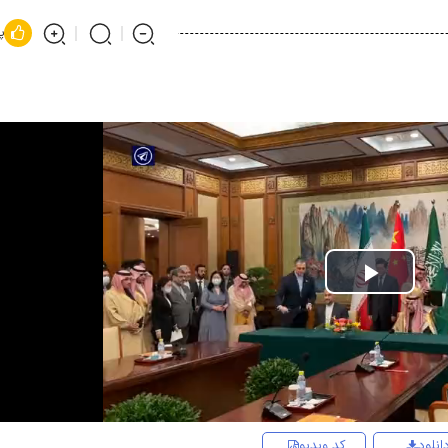
پ
Play
Video
انلود
کد ویدیو