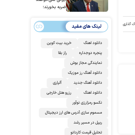
ضربه بخورند؛
می‌خواهند به
توافق برسند
ک گذاری
لینک های مفید
دانلود اهنگ
خرید بیت کوین
پنجره دوجداره
راز بقا
نمایندگی مجاز بوش
دانلود آهنگ رز‌ موزیک
دانلود آهنگ جدید
آلپاری
دانلود اهنگ
رزرو هتل خارجی
نکسو رمزارزی نوآور
مسموم سازی آدرس های ارز دیجیتال
ریپل در مسیر رشد
تحلیل قیمت کاردانو