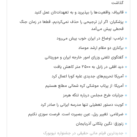
گذاشت
قالیباف: واقعیت‌ها را بپذیرید و به تعهدات‌تان عمل کنید
پزشکیان: اگر ارز ترجیحی را حذف نمی‌کردیم، قطعا در زمان جنگ
قحطی پیش می‌آمد
ترامپ: اوضاع در ایران خوب پیش می‌رود
برکناری دو مقام ارشد موساد
گفتگوی تلفنی وزرای امور خارجه ایران و موریتانی
دید افقی در زابل به ۲۵۰۰ متر کاهش یافت
آمریکا تحریم‌های جدیدی علیه کوبا اعمال کرد
آمریکا: از پرتاب موشکی کره شمالی مطلع هستیم
جزئیات طرح مجلس درباره تنگه هرمز
کویت دستور تعطیلی تنها مدرسه ایرانی را صادر کرد
ضرغامی: تغییر ریل، عین بصیرت است. فرصت سوزی نکنیم
زنوزق؛ نگین پلکانی آذربایجان
جدیدترین فیلم مانی حقیقی در جشنواره نیویورک