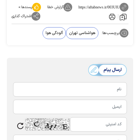
گزارش خطا
پسندها:
۰
https://aftabnews.ir/003UlU
اشتراک گذاری
برچسب‌ها:
هواشناسی تهران
آلودگی هوا
ارسال پیام