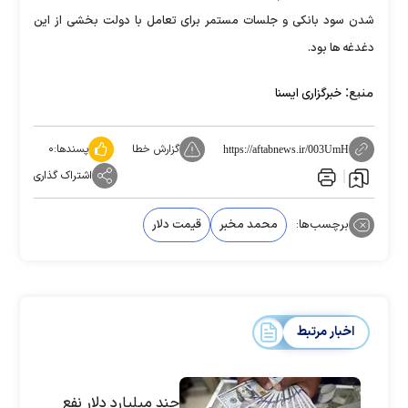
شدن سود بانکی و جلسات مستمر برای تعامل با دولت بخشی از این
دغدغه ها بود.
منبع:
خبرگزاری ایسنا
گزارش خطا
پسندها:
۰
https://aftabnews.ir/003UmH
اشتراک گذاری
برچسب‌ها:
محمد مخبر
قیمت دلار
اخبار مرتبط
چند میلیارد دلار نفع