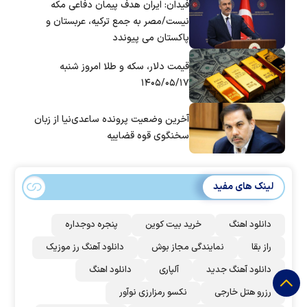
فیدان: ایران هدف پیمان دفاعی مکه
نیست/مصر به جمع ترکیه، عربستان و
پاکستان می پیوندد
قیمت دلار، سکه و طلا امروز شنبه
۱۴۰۵/۰۵/۱۷
آخرین وضعیت پرونده ساعدی‌نیا از زبان
سخنگوی قوه قضاییه
لینک های مفید
دانلود اهنگ
خرید بیت کوین
پنجره دوجداره
راز بقا
نمایندگی مجاز بوش
دانلود آهنگ رز‌ موزیک
دانلود آهنگ جدید
آلپاری
دانلود اهنگ
رزرو هتل خارجی
نکسو رمزارزی نوآور