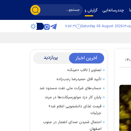
چندرسانه‌ایی
گزارش و گفت‌وگو
۷:۵۷:۳۲
Saturday 08 August 2026
پربازدید
آخرین اخبار
۱۴۰
تصاویر | تالاب «عینک»
تأیید قتل حمیدرضا رجب‌زاده
حساب‌های شرکت ملی نفت مسدود شد
پایان کار دزد موتورسیکلت‌ها در مرند
قیمت غذای دانشجویی اعلام شد+
جزئیات
احتمال شنیدن صدای انفجار در جنوب
اصفهان