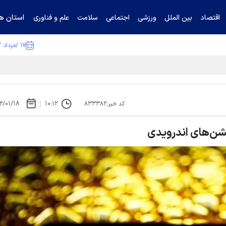
استان ها
اقتصاد
بین الملل
ورزشی
اجتماعی
سلامت
علم و فناوری
۱۷ /مرداد /۱۴۰۵
ا تکذیب کرد
۲/۰۱/۱۸
۱۰:۱۲
کد خبر:۸۳۳۳۸۲
کیشن‌های اندرویدی