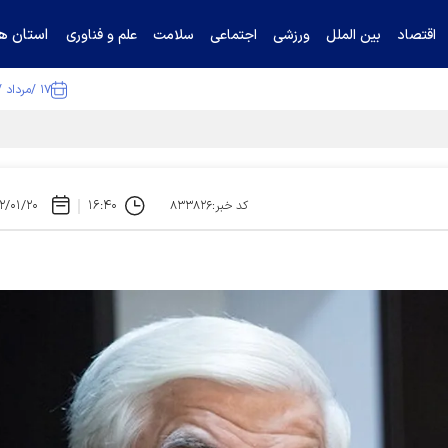
استان ها
اقتصاد
بین الملل
ورزشی
اجتماعی
سلامت
علم و فناوری
۱۷ /مرداد /۱۴۰۵
تیناف / گل‌گهر با تراکتور و سپاهان هم امتیاز شد
۲/۰۱/۲۰
۱۶:۴۰
کد خبر:۸۳۳۸۲۶