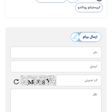
کریستیانو رونالدو
ارسال پیام