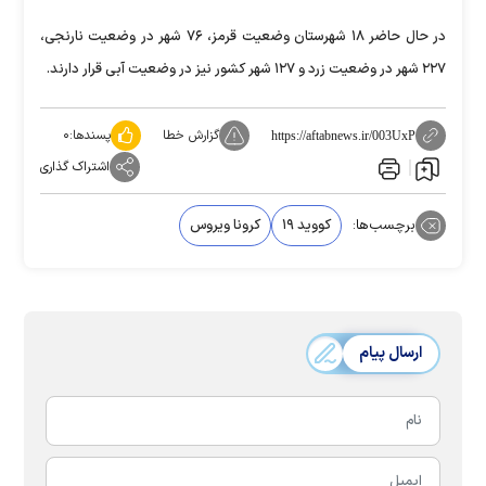
در حال حاضر ۱۸ شهرستان وضعیت قرمز، ۷۶ شهر در وضعیت نارنجی،
۲۲۷ شهر در وضعیت زرد و ۱۲۷ شهر کشور نیز در وضعیت آبی قرار دارند.
گزارش خطا
پسندها:
۰
https://aftabnews.ir/003UxP
اشتراک گذاری
برچسب‌ها:
کووید ۱۹
کرونا ویروس
ارسال پیام