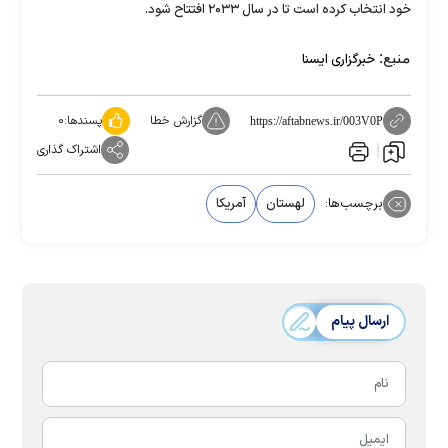
خود انتخاب کرده است تا در سال ۲۰۳۳ افتتاح شود.
منبع:
خبرگزاری ایسنا
گزارش خطا
پسندها:
۰
https://aftabnews.ir/003V0P
اشتراک گذاری
برچسب‌ها:
لهستان
آمریکا‌
ارسال پیام