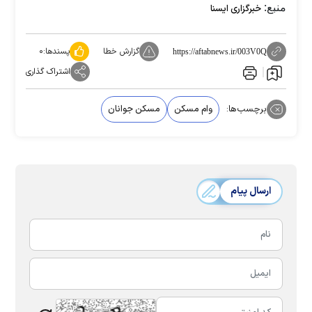
منبع:
خبرگزاری ایسنا
گزارش خطا
پسندها:
۰
https://aftabnews.ir/003V0Q
اشتراک گذاری
برچسب‌ها:
وام مسکن
مسکن جوانان
ارسال پیام