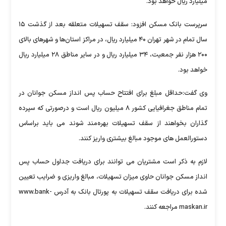
میلیارد ریال خواهد بود.
سرپرست بانک مسکن افزود: سقف تسهیلات متعلقه بعد از گذشت ۱۵
سال تمام در شهر تهران ۴۰ میلیارد ریال، در مراکز استان‌ها و شهرهای بالای
۲۰۰ هزار نفر جمعیت، ۳۴ میلیارد ریال و در سایر مناطق ۲۸ میلیارد ریال
خواهد بود.
وی گفت:حداقل مبلغ برای افتتاح حساب پس انداز مسکن جوانان در
تمام مناطق جغرافیایی کشور ۸ میلیون ریال است و درصورتی که سپرده
گذاران بخواهند از سقف تسهیلات بهره‌مند شوند می باید براساس
دستورالعمل های موجود مبالغ بیشتری واریز کنند.
لازم به ذکر است مشتریان می توانند برای دریافت جداول حساب پس
انداز مسکن جوانان حاوی میزان تسهیلات، مبالغ واریزی و ضرایب تعیین
شده برای دریافت سقف تسهیلات به پورتال بانک به آدرس www.bank-
maskan.ir مراجعه کنند.