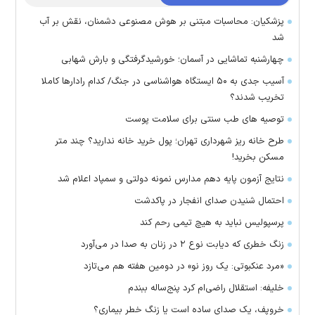
پزشکیان: محاسبات مبتنی بر هوش مصنوعی دشمنان، نقش بر آب
شد
چهارشنبه تماشایی در آسمان؛ خورشیدگرفتگی و بارش شهابی
آسیب جدی به ۵۰ ایستگاه هواشناسی در جنگ/ کدام رادار‌ها کاملا
تخریب شدند؟
توصیه های طب سنتی برای سلامت پوست
طرح خانه ریز شهرداری تهران؛ پول خرید خانه ندارید؟ چند متر
مسکن بخرید!
نتایج آزمون پایه دهم مدارس نمونه دولتی و سمپاد اعلام شد
احتمال شنیدن صدای انفجار در پاکدشت
پرسپولیس نباید به هیچ تیمی رحم کند
زنگ خطری که دیابت نوع ۲ در زنان به صدا در می‌آورد
«مرد عنکبوتی: یک روز نو» در دومین هفته هم می‌تازد
خلیفه: استقلال راضی‌ام کرد پنج‌ساله ببندم
خروپف، یک صدای ساده است یا زنگ خطر بیماری؟