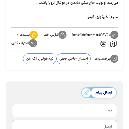
می‌رسد اولویت حاج‌صفی ماندن در فوتبال اروپا باشد.
منبع:
خبرگزاری فارس
گزارش خطا
پسندها:
۰
https://aftabnews.ir/003V2x
اشتراک گذاری
برچسب‌ها:
احسان حاجی صفی
تیم فوتبال آاک آتن
ارسال پیام