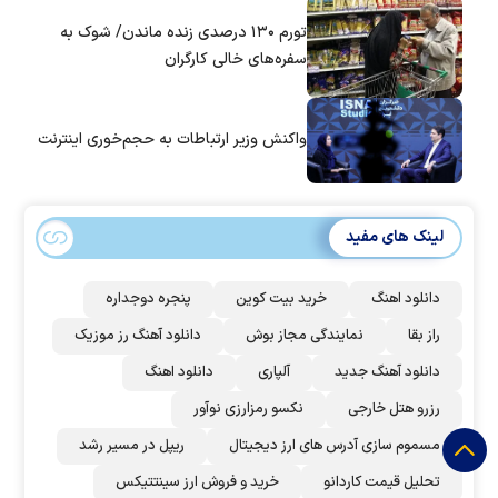
تورم ۱۳۰ درصدی زنده ماندن/ شوک به
سفره‌های خالی کارگران
واکنش وزیر ارتباطات به حجم‌خوری اینترنت
لینک های مفید
دانلود اهنگ
خرید بیت کوین
پنجره دوجداره
راز بقا
نمایندگی مجاز بوش
دانلود آهنگ رز‌ موزیک
دانلود آهنگ جدید
آلپاری
دانلود اهنگ
رزرو هتل خارجی
نکسو رمزارزی نوآور
مسموم سازی آدرس های ارز دیجیتال
ریپل در مسیر رشد
تحلیل قیمت کاردانو
خرید و فروش ارز سینتتیکس