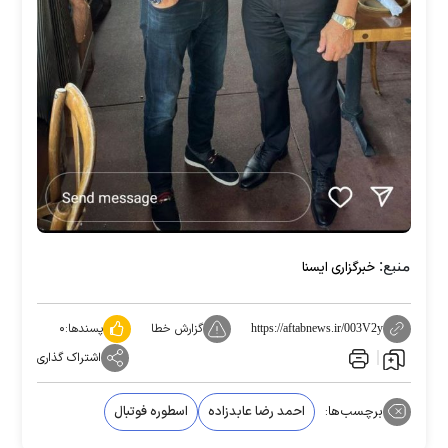
منبع:
خبرگزاری ایسنا
گزارش خطا
پسندها:
۰
https://aftabnews.ir/003V2y
اشتراک گذاری
برچسب‌ها:
احمد رضا عابدزاده
اسطوره فوتبال