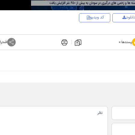
انلود
کد ویدیو
پسندها:
۰
اشترا