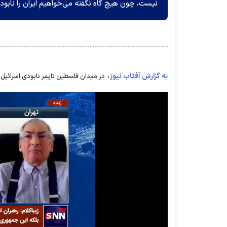
نیست، چون هیچ گاه نگفته می‌خواهیم ایران را نابود 
به گزارش آفتاب نیوز،
در میدان فلسطین تایمر نابودی اسرائیل را