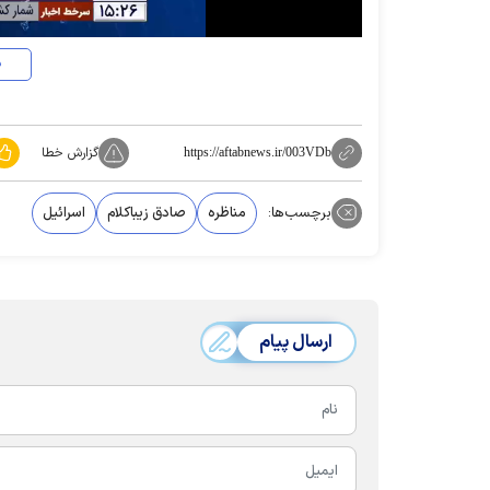
د
گزارش خطا
https://aftabnews.ir/003VDb
برچسب‌ها:
مناظره
صادق زیباکلام
اسرائیل
ارسال پیام