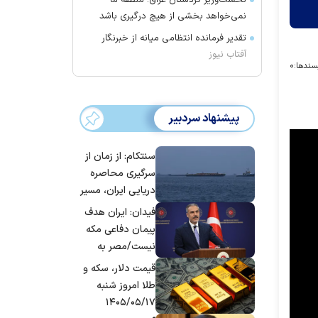
نخست‌وزیر کردستان عراق: منطقه ما
نمی‌خواهد بخشی از هیچ درگیری باشد
تقدیر فرمانده انتظامی میانه از خبرنگار
آفتاب نیوز
سندها:
۰
پیشنهاد سردبیر
سنتکام: از زمان از
سرگیری محاصره
دریایی ایران، مسیر
بیش از ۵۰ کشتی را
فیدان: ایران هدف
تغییر داده‌ایم
پیمان دفاعی مکه
نیست/مصر به
جمع ترکیه،
قیمت دلار، سکه و
عربستان و
طلا امروز شنبه
پاکستان می
۱۴۰۵/۰۵/۱۷
پیوندد