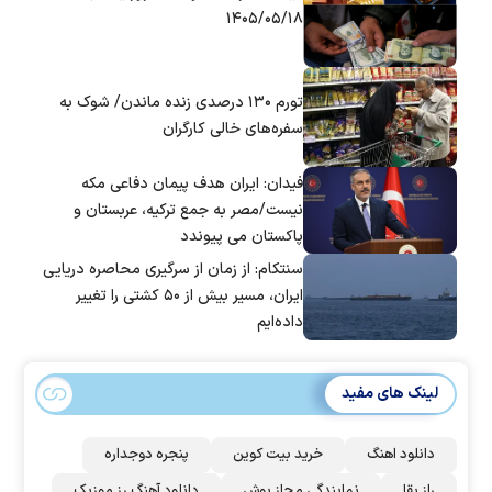
۱۴۰۵/۰۵/۱۸
تورم ۱۳۰ درصدی زنده ماندن/ شوک به
سفره‌های خالی کارگران
فیدان: ایران هدف پیمان دفاعی مکه
نیست/مصر به جمع ترکیه، عربستان و
پاکستان می پیوندد
سنتکام: از زمان از سرگیری محاصره دریایی
ایران، مسیر بیش از ۵۰ کشتی را تغییر
داده‌ایم
لینک های مفید
دانلود اهنگ
خرید بیت کوین
پنجره دوجداره
راز بقا
نمایندگی مجاز بوش
دانلود آهنگ رز‌ موزیک