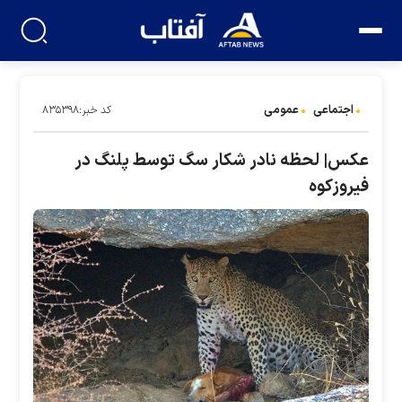
اجتماعی
عمومی
کد خبر:۸۳۵۳۹۸
عکس| لحظه نادر شکار سگ توسط پلنگ در
فیروزکوه