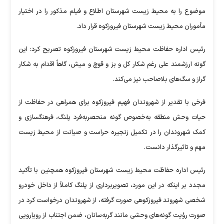
موضوع را به محیط زیست شهرستان اطلاع و فیلم مذکور را در اختیار
مأموران محیط زیست شهرستان فیروزکوه قرار داد.
رئیس اداره حفاظت محیط زیست شهرستان فیروزکوه تصریح کرد: این
گونه ارزشمند علی رغم شکار کل و بز و قوچ و میش، گاهاً اقدام به شکار
گراز و سگ‌های بلاصاحب نیز می‌کند.
فرخی با تقدیر از شهروندان فهیم فیروزکوه برای همراهی در حفاظت از
حیات وحش منطقه به‌خصوص گونه منحصربه‌فرد پلنگ، فرهنگسازی و
کمک شهروندان را در تکمیل زنجیره حراست و صیانت از محیط زیست
مهم و تاثیرگذار دانست.
رئیس اداره حفاظت محیط زیست شهرستان فیروزکوه همچنین با تأکید
مجدد بر اینکه در این مورد، تصویربرداری از پلنگ کاملاً از داخل خودرو
شخصی شهروند فیروزکوهی صورت گرفته، از شهروندان درخواست کرد در
صورت رؤیت گونه‌های وحشی مانند گربه‌سانان، ضمن اجتناب از رویارویی