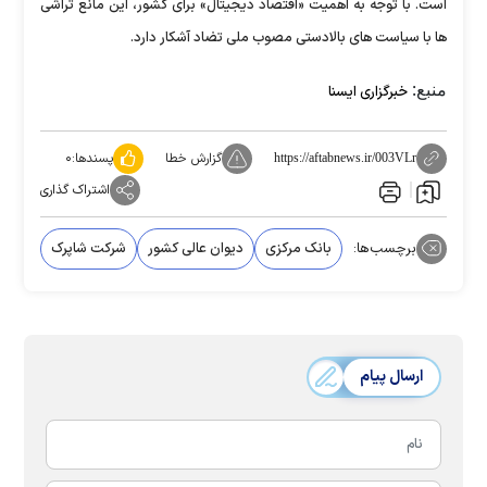
است. با توجه به اهمیت «اقتصاد دیجیتال» برای کشور، این مانع تراشی
ها با سیاست های بالادستی مصوب ملی تضاد آشکار دارد.
منبع:
خبرگزاری ایسنا
گزارش خطا
پسندها:
۰
https://aftabnews.ir/003VLr
اشتراک گذاری
برچسب‌ها:
بانک مرکزی
دیوان عالی کشور
شرکت شاپرک
ارسال پیام