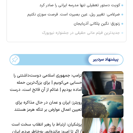
کویت دستور تعطیلی تنها مدرسه ایرانی را صادر کرد
ضرغامی: تغییر ریل، عین بصیرت است. فرصت سوزی نکنیم
زنوزق؛ نگین پلکانی آذربایجان
جدیدترین فیلم مانی حقیقی در جشنواره نیویورک
پیشنهاد سردبیر
ترامپ: جمهوری اسلامی دوست‌داشتنی را
حسابی می‌کوبیم | برای بزرگ‌ترین حمله
آماده بودیم | غنائم از آنِ فاتح است، درست
است؟
رویترز: ایران و عمان در حال مذاکره برای
تعیین اعمال عوارض بر تنگه هرمز هستند
پزشکیان: ارتباط با رهبر انقلاب سخت است
/ اگر تا امروز مانده‌ایم، به‌خاطر مردم ایران