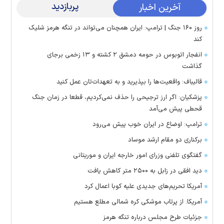
پربازدید
آخرین اخبار
روز ۱۶۰ جنگ | ترامپ: ایران همچنان می‌تواند در تنگه هرمز شلیک
کند
انفجار اتوبوس در حومه دمشق ۲ کشته و ۱۳ زخمی برجای
گذاشت
قالیباف: واقعیت‌ها را بپذیرید و به تعهدات‌تان عمل کنید
پزشکیان: اگر ارز ترجیحی را حذف نمی‌کردیم، قطعا در زمان جنگ
قحطی پیش می‌آمد
ترامپ: اوضاع در ایران خوب پیش می‌رود
برکناری دو مقام ارشد موساد
گفتگوی تلفنی وزرای امور خارجه ایران و موریتانی
دید افقی در زابل به ۲۵۰۰ متر کاهش یافت
آمریکا تحریم‌های جدیدی علیه کوبا اعمال کرد
آمریکا: از پرتاب موشکی کره شمالی مطلع هستیم
جزئیات طرح مجلس درباره تنگه هرمز