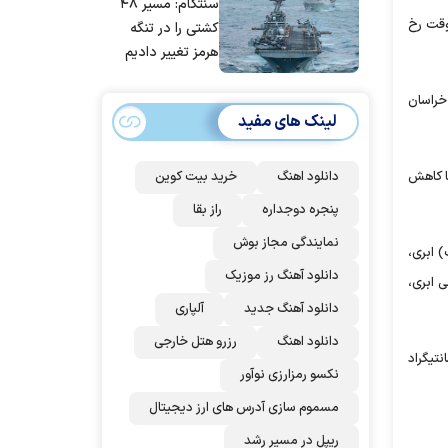
سنتکام: مسیر ۴۸
مردم ایران است
 موقت رخ
کشتی را در تنگه
هرمز تغییر دادیم
ل خراسان
لینک های مفید
دانلود اهنگ
خرید بیت کوین
با کاهش
پنجره دوجداره
راز بقا
نمایندگی مجاز بوش
وز آینده نیز اظهار کرد: آسمان تهران فردا (۱۱ اردیبهشت) ابری،
دانلود آهنگ رز‌ موزیک
نتیگراد و در روز سه‌شنبه (۱۲ اردیبهشت) کمی ابری،
دانلود آهنگ جدید
آلپاری
دانلود اهنگ
رزرو هتل خارجی
ی ۳ و ۶ درجه سانتیگراد سردترین و اهواز با دمای ۳۶ و ۳۷ درجه سانتیگراد
نکسو رمزارزی نوآور
مسموم سازی آدرس های ارز دیجیتال
ریپل در مسیر رشد