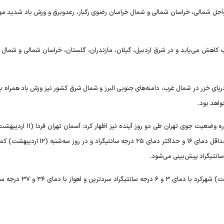
دیبهشت) در شمال غرب، سواحل شمالی، خراسان شمالی و شمال خراسان رضوی رگبار، رعدوبرق و وزش باد شدید
هشت) بارش در شمال غرب کاهش می‌یابد و در شرق اردبیل، گیلان، مازندران، گلستان، خراسان شمالی و شما
دریای خزر در شمال غرب، دامنه‌های جنوبی البرز و شمال شرق کشور نیز وزش باد همراه 
واهد بود.
رئیس مرکز پیش‌بینی و مدیریت بحران مخاطرات وضع هوا درباره وضعیت جوی تهران طی دو ر
گاهی رگبار، رعدوبرق و وزش باد شدید و به‌تدریج کاهش ابر با حداقل دمای ۱۶ و حداکثر دمای ۲۵ درجه سا
ضیائیان همچنین اعلام کرد که طی امروز و فردا (۱۰ و ۱۱ اردیبهشت) شهرکرد با دما