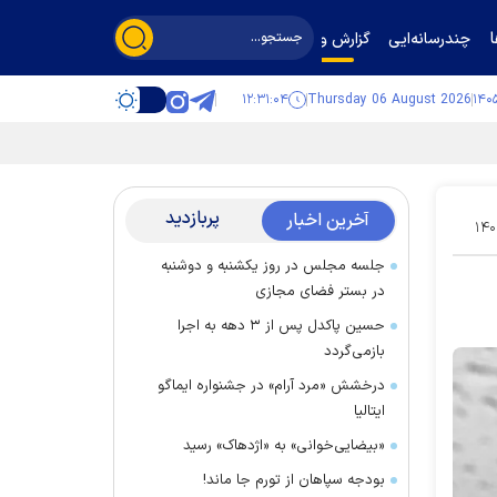
چندرسانه‌ایی
گزارش و گفت‌وگو
۱۲:۳۱:۰۶
Thursday 06 August 2026
پربازدید
آخرین اخبار
۱۴۰
جلسه مجلس در روز یکشنبه و دوشنبه
در بستر فضای مجازی
حسین پاکدل پس از ۳ دهه به اجرا
بازمی‌گردد
درخشش «مرد آرام» در جشنواره ایماگو
ایتالیا
«بیضایی‌خوانی» به «اژدهاک» رسید
بودجه سپاهان از تورم جا ماند!