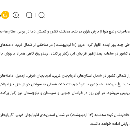
پ
طرات وضع هوا از بارش باران در نقاط مختلف کشور و کاهش دما در برخی استان‌ها خبر
صادق ضیائیان در گفت‌وگو با ایسنا، درباره وضعیت جوی کشور طی چند روز آینده اظهار کرد: امروز (۱۰ اردیبهشت) در مناطقی از شمال غ
ور در ساعات بعدازظهر افزایش ابر، رگبار پراکنده، رعدوبرق گاهی همراه با وزش با
 میانی جو از نوار شمالی کشور در شمال استان‌های آذربایجان غربی، آذربایجان شرقی، اردبیل، دامنه‌ه
 شدید رخ می‌دهد. همچنین با نفوذ جریانات خنک شمالی به سواحل دریای خزر نیز ابرناک
بینی می‌شود. در این روز در خراسان جنوبی و سیستان و بلوچستان نیز رگبار پراکنده 
رئیس مرکز ملی پیش‌بینی و مدیریت بحران مخاطرات وضع هوا خاطرنشان کرد: سه‌شنبه (۱۲ اردیبهشت) در شمال استان‌های آذربایجان غربی،
 بارش ادامه خواهد داشت.