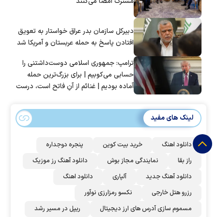
مشترک امضا می‌کنند
دبیرکل سازمان بدر عراق خواستار به تعویق
افتادن پاسخ به حمله عربستان و آمریکا شد
ترامپ: جمهوری اسلامی دوست‌داشتنی را
حسابی می‌کوبیم | برای بزرگ‌ترین حمله
آماده بودیم | غنائم از آنِ فاتح است، درست
است؟
لینک های مفید
دانلود اهنگ
خرید بیت کوین
پنجره دوجداره
راز بقا
نمایندگی مجاز بوش
دانلود آهنگ رز‌ موزیک
دانلود آهنگ جدید
آلپاری
دانلود اهنگ
رزرو هتل خارجی
نکسو رمزارزی نوآور
مسموم سازی آدرس های ارز دیجیتال
ریپل در مسیر رشد