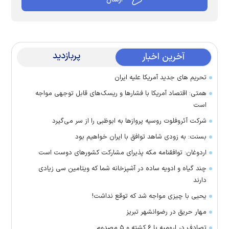
پربازدید
آخرین اخبار
تحریم های جدید آمریکا علیه ایران
همتی: اقتصاد آمریکا با فشارها و ریسک‌های قابل توجهی مواجه
است
شرکت آئروفلوت روسیه پرواز‌ها به ابوظبی را از سر می‌گیرد
بسنت: به زودی شاهد توافق با ایران خواهیم بود
اردوغان: توافقنامه مکه پذیرای مشارکت کشور‌های دوست است
چند گیاه و ادویه ساده در آشپزخانه شما که ویتامین سی زیادی
دارند
یحیی با چیزی مواجه شد که توقع نداشت!
مهار حریق در رضوانشهر تبریز
تصادف در ارومیه با ۶ کشته و ۵ مصدوم